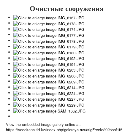
Очистные сооружения
View the embedded image gallery online at:
https://vodokanaltld.kz/index.php/galereya-rus#sigFreeId892bbbf1f5