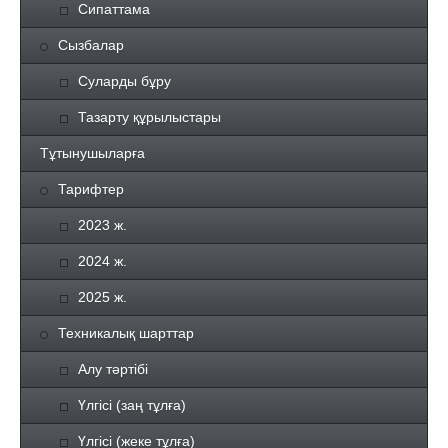
Сипаттама
Сызбалар
Суларды бұру
Тазарту құрылыстары
Тұтынушыларға
Тарифтер
2023 ж.
2024 ж.
2025 ж.
Техникалық шарттар
Алу тәртібі
Үлгісі (заң тұлға)
Үлгісі (жеке тұлға)