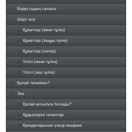
Біздің судың сапасы
Шарт алу
Құжаттар (жеке тұлға)
Құжаттар (заңды тұлға)
Құжаттар (пәтер)
Үлгісі (жеке тұлға)
Үлгісі (заң тұлға)
Қалай төлеймін?
Заң
Қалай қосылуға болады?
Құдықтарға талаптар
Қағидаларынан үзінді көшірме