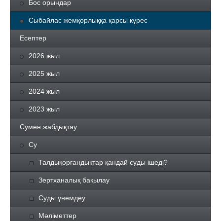
Бос орындар
Сыбайлас жемқорлыққа қарсы күрес
Есептер
2026 жыл
2025 жыл
2024 жыл
2023 жыл
Сумен жабдықтау
Су
Талдықорғандықтар қандай суды ішеді?
Зертханалық бақылау
Суды үнемдеу
Мәліметтер