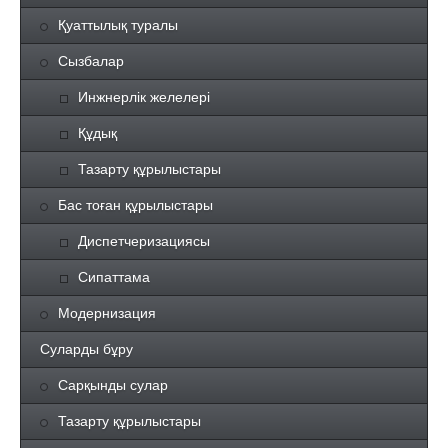
Қуаттылық туралы
Сызбалар
Инжнерлік желелері
Құдық
Тазарту құрылыстары
Бас тоған құрылыстары
Диспетчеризациясы
Сипаттама
Модернизация
Суларды бұру
Сарқынды сулар
Тазарту құрылыстары