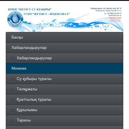
Басқы
Хабарландырулар
Хабарландырулар
Мекеме
Су қубыры туралы
Төлқұжаты
Қуаттылық туралы
Құрылымы
Тарихы