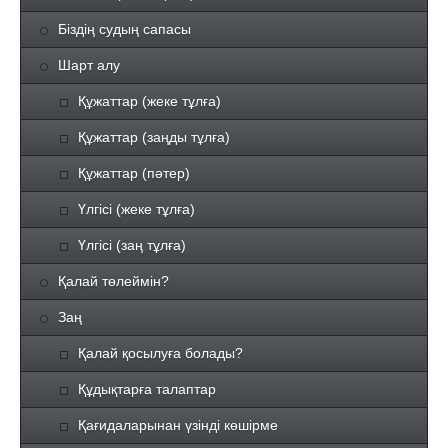
Біздің судың сапасы
Шарт алу
Құжаттар (жеке тұлға)
Құжаттар (заңды тұлға)
Құжаттар (пәтер)
Үлгісі (жеке тұлға)
Үлгісі (заң тұлға)
Қалай төлеймін?
Заң
Қалай қосылуға болады?
Құдықтарға талаптар
Қағидаларынан үзінді көшірме