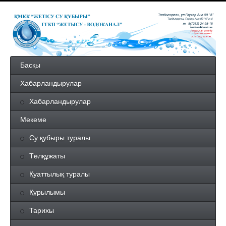
Басқы
Хабарландырулар
Хабарландырулар
Мекеме
Су қубыры туралы
Төлқұжаты
Қуаттылық туралы
Құрылымы
Тарихы