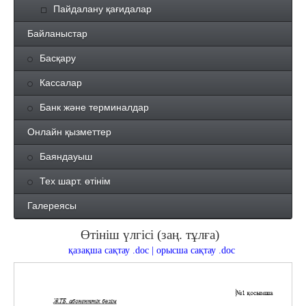
Пайдалану қағидалар
Байланыстар
Басқару
Кассалар
Банк және терминалдар
Онлайн қызметтер
Баяндауыш
Тех шарт. өтінім
Галереясы
Өтініш үлгісі (заң. тұлға)
қазақша сақтау .doc
|
орысша сақтау .doc