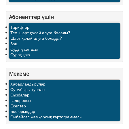
Абоненттер үшін
Тарифтер
Тех. шарт қалай алуға болады?
Шарт қалай алуға болады?
Заң
Судың сапасы
Сұрақ қою
Мекеме
Хабарландырулар
Су құбыры туралы
Сызбалар
Галереясы
Есептер
Бос орындар
Сыбайлас жемқорлық картограммасы