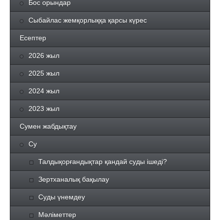
Бос орындар
Сыбайлас жемқорлыққа қарсы күрес
Есептер
2026 жыл
2025 жыл
2024 жыл
2023 жыл
Сумен жабдықтау
Су
Талдықорғандықтар қандай суды ішеді?
Зертханалық бақылау
Суды үнемдеу
Мәліметтер