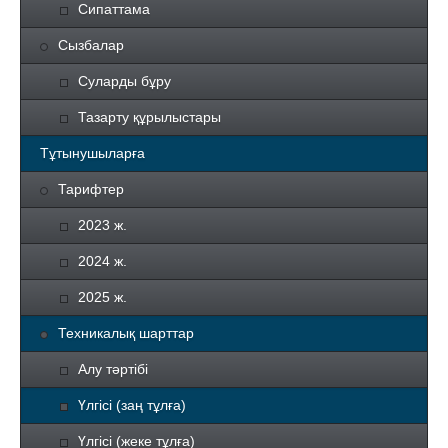
Сипаттама
Сызбалар
Суларды бұру
Тазарту құрылыстары
Тұтынушыларға
Тарифтер
2023 ж.
2024 ж.
2025 ж.
Техникалық шарттар
Алу тәртібі
Үлгісі (заң тұлға)
Үлгісі (жеке тұлға)