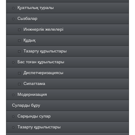
Қуаттылық туралы
Сызбалар
Инжнерлік желелері
Құдық
Тазарту құрылыстары
Бас тоған құрылыстары
Диспетчеризациясы
Сипаттама
Модернизация
Суларды бұру
Сарқынды сулар
Тазарту құрылыстары