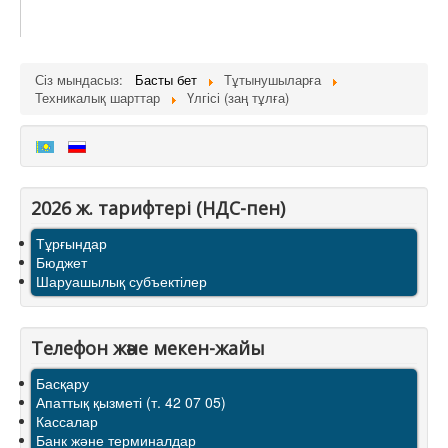
Сіз мындасыз:
Басты бет
Тұтынушыларға
Техникалық шарттар
Үлгісі (заң тұлға)
2026 ж. тарифтерi (НДС-пен)
Тұрғындар
Бюджет
Шаруашылық субъектілер
Телефон және мекен-жайы
Басқару
Апаттық қызметі (т. 42 07 05)
Кассалар
Банк және терминалдар