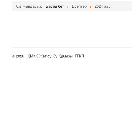
Сіз мындасыз:
Басты бет
Есептер
2024 жыл
© 2026 . ҚМКК Жетісу Су Құбыры. ГГКП