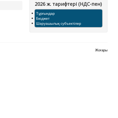
2026 ж. тарифтерi (НДС-пен)
Тұрғындар
Бюджет
Шаруашылық субъектілер
Жоғары