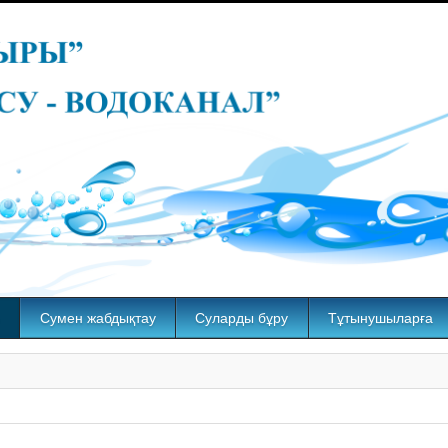
Сумен жабдықтау
Суларды бұру
Тұтынушыларға