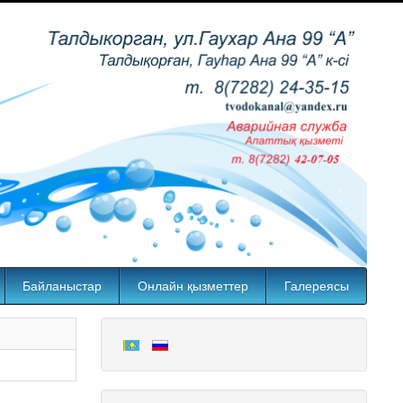
Байланыстар
Онлайн қызметтер
Галереясы