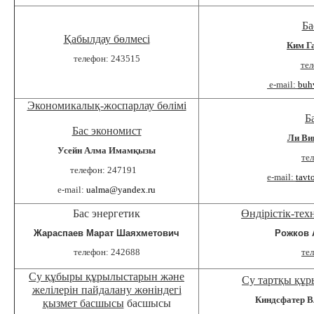
Ба
Қабылдау бөлмесі
Ким Г
телефон: 243515
те
e-mail:
buh
Экономикалық-жоспарлау бөлімі
Б
Бас экономист
Ли Ви
Усейн Алма Имамқызы
те
телефон: 247191
e-mail:
tavt
e-mail:
ualma@yandex.ru
Бас энергетик
Өндірістік-те
Жараспаев Марат Шаяхметович
Рожков 
телефон: 242688
те
Су құбыры құрылыстарын және
Су тартқы құ
желілерін пайдалану жөніндегі
Киндсфатер В
қызмет басшысы
басшысы