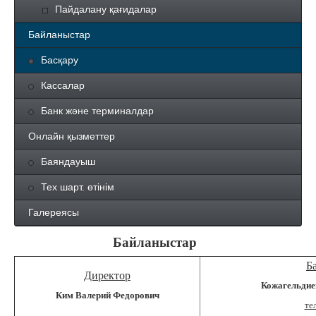
Пайдалану қағидалар
Байланыстар
Басқару
Кассалар
Банк және терминалдар
Онлайн қызметтер
Баяндауыш
Тех шарт. өтінім
Галереясы
Байланыстар
Б
Директор
Кожагельдие
Ким Валерий Федорович
те