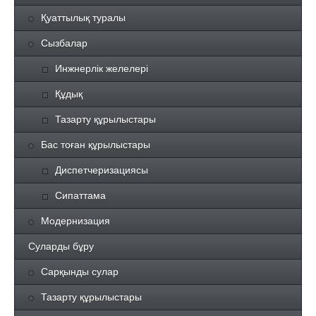
Қуаттылық туралы
Сызбалар
Инжнерлік желелері
Құдық
Тазарту құрылыстары
Бас тоған құрылыстары
Диспетчеризациясы
Сипаттама
Модернизация
Суларды бұру
Сарқынды сулар
Тазарту құрылыстары