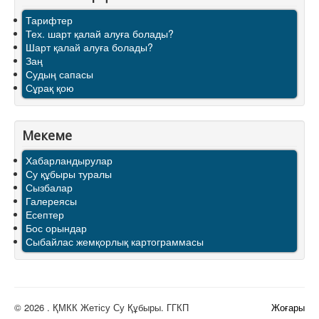
Тарифтер
Тех. шарт қалай алуға болады?
Шарт қалай алуға болады?
Заң
Судың сапасы
Сұрақ қою
Мекеме
Хабарландырулар
Су құбыры туралы
Сызбалар
Галереясы
Есептер
Бос орындар
Сыбайлас жемқорлық картограммасы
© 2026 . ҚМКК Жетісу Су Құбыры. ГГКП
Жоғары