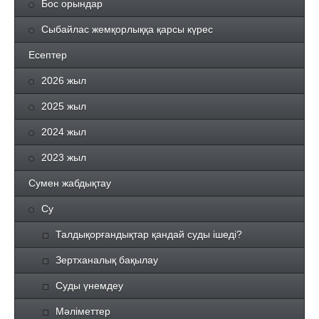
Бос орындар
Сыбайлас жемқорлыққа қарсы күрес
Есептер
2026 жыл
2025 жыл
2024 жыл
2023 жыл
Сумен жабдықтау
Су
Талдықорғандықтар қандай суды ішеді?
Зертханалық бақылау
Суды үнемдеу
Мәліметтер