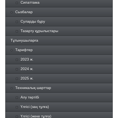
Сипаттама
Сызбалар
Суларды бұру
Тазарту құрылыстары
Тұтынушыларға
Тарифтер
2023 ж.
2024 ж.
2025 ж.
Техникалық шарттар
Алу тәртібі
Үлгісі (заң тұлға)
Үлгісі (жеке тұлға)