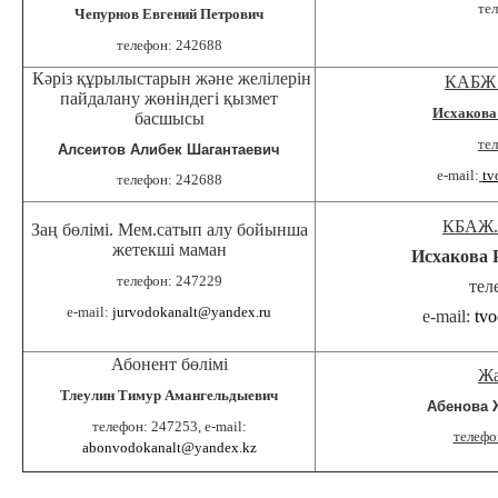
те
Чепурнов Евгений Петрович
телефон: 242688
Кәріз құрылыстарын және желілерін
КАБЖ 
пайдалану жөніндегі қызмет
Исхакова
басшысы
те
Алсеитов Алибек Шагантаевич
e-mail:
tv
телефон: 242688
КБАЖ
Заң бөлімі. Мем.сатып алу бойынша
жетекші маман
Исхакова 
телефон: 247229
тел
e-mail:
jurvodokanalt@yandex.ru
e-mail:
tv
Абонент бөлімі
Жа
Тлеулин Тимур Амангельдыевич
Абенова 
телефон: 247253, e-mail:
телефо
abonvodokanalt@yandex.kz