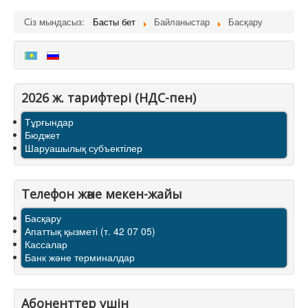
Сіз мындасыз:
Басты бет
Байланыстар
Басқару
2026 ж. тарифтерi (НДС-пен)
Тұрғындар
Бюджет
Шаруашылық субъектілер
Телефон және мекен-жайы
Басқару
Апаттық қызметі (т. 42 07 05)
Кассалар
Банк және терминалдар
Абоненттер үшін