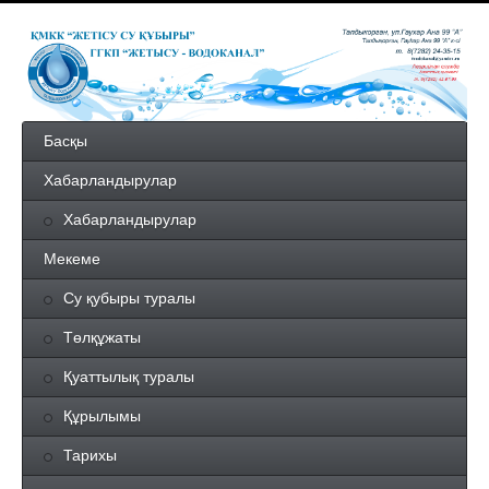
Басқы
Хабарландырулар
Хабарландырулар
Мекеме
Су қубыры туралы
Төлқұжаты
Қуаттылық туралы
Құрылымы
Тарихы