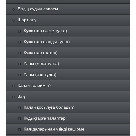
Біздің судың сапасы
Шарт алу
Құжаттар (жеке тұлға)
Құжаттар (заңды тұлға)
Құжаттар (пәтер)
Үлгісі (жеке тұлға)
Үлгісі (заң тұлға)
Қалай төлеймін?
Заң
Қалай қосылуға болады?
Құдықтарға талаптар
Қағидаларынан үзінді көшірме