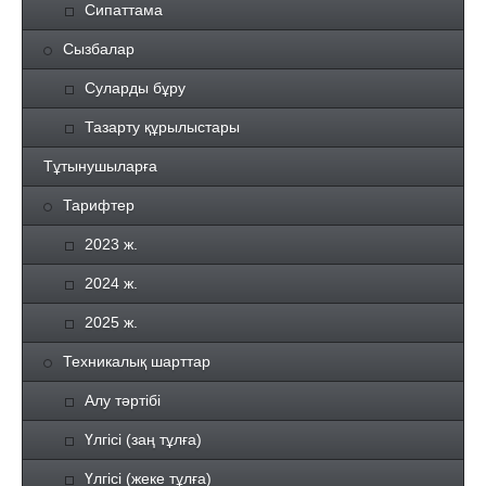
Сипаттама
Сызбалар
Суларды бұру
Тазарту құрылыстары
Тұтынушыларға
Тарифтер
2023 ж.
2024 ж.
2025 ж.
Техникалық шарттар
Алу тәртібі
Үлгісі (заң тұлға)
Үлгісі (жеке тұлға)