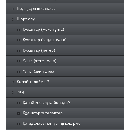
Біздің судың сапасы
Шарт алу
Құжаттар (жеке тұлға)
Құжаттар (заңды тұлға)
Құжаттар (пәтер)
Үлгісі (жеке тұлға)
Үлгісі (заң тұлға)
Қалай төлеймін?
Заң
Қалай қосылуға болады?
Құдықтарға талаптар
Қағидаларынан үзінді көшірме