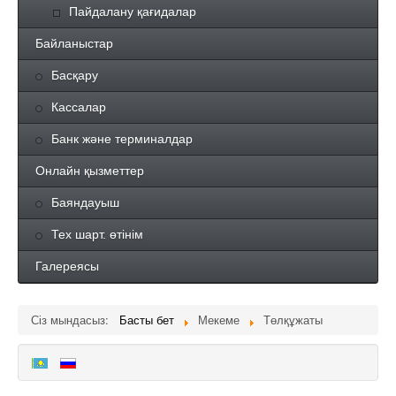
Пайдалану қағидалар
Байланыстар
Басқару
Кассалар
Банк және терминалдар
Онлайн қызметтер
Баяндауыш
Тех шарт. өтінім
Галереясы
Сіз мындасыз:
Басты бет
Мекеме
Төлқұжаты