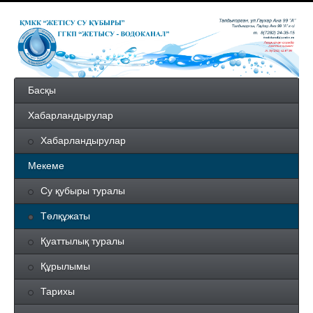
Басқы
Хабарландырулар
Хабарландырулар
Мекеме
Су қубыры туралы
Төлқұжаты
Қуаттылық туралы
Құрылымы
Тарихы