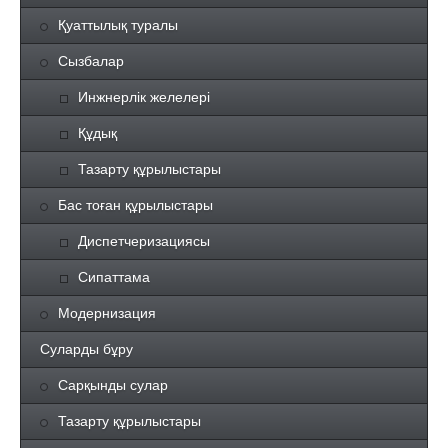
Қуаттылық туралы
Сызбалар
Инжнерлік желелері
Құдық
Тазарту құрылыстары
Бас тоған құрылыстары
Диспетчеризациясы
Сипаттама
Модернизация
Суларды бұру
Сарқынды сулар
Тазарту құрылыстары