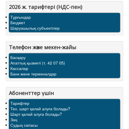
2026 ж. тарифтерi (НДС-пен)
Тұрғындар
Бюджет
Шаруашылық субъектілер
Телефон және мекен-жайы
Басқару
Апаттық қызметі (т. 42 07 05)
Кассалар
Банк және терминалдар
Абоненттер үшін
Тарифтер
Тех. шарт қалай алуға болады?
Шарт қалай алуға болады?
Заң
Судың сапасы