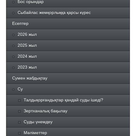
Бос орындар
Сыбайлас жемқорлыққа қарсы күрес
Есептер
2026 жыл
2025 жыл
2024 жыл
2023 жыл
Сумен жабдықтау
Су
Талдықорғандықтар қандай суды ішеді?
Зертханалық бақылау
Суды үнемдеу
Мәліметтер