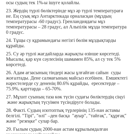
осы судың тек 1%-ы ішуге қолайлы.
23. Жердің түрлі бөліктерінде мұз әр түрлі температураға
ие. Ең суық мұз Антарктикада орналасқан (мұздың
температурасы -60 градус). Гренландиядағы мұз
температурасы – 28 градус, ал Альпілік мұзда температура
0 градус.
24. Тұщы су құрамындағы негізгі бөлім мұздықтарды
құрайды.
25. Су әр түрлі жағдайларда жарықты өзінше көрсетеді.
Мысалы, қар күн сәулесінің шамамен 85%, ал су тек 5%
көрсетеді.
26. Адам ағзасының тіндері жасы ұлғайған сайын суды
жоғалтады. Дене салмағының майсыз есебінен. Емшектегі
нәрестелерде су дененің 80.6% құрайды, ересектерде –
75.9%, қарттарда – 65-70%.
27. Мұхит суының таза көк түсін судағы бөліктердің сіңуі
және жарықтың түсуімен түсіндіруге болады.
28.
Факті. Судың изотоптық түрлерінің 135-нан астамы
белгілі. "Тірі", "өлі" –ден басқа "ауыр", "тайғақ", "құрғақ"
және "резеңке" сулар бар.
29. Ғылым судың 2000-нан астам құрылымдалған