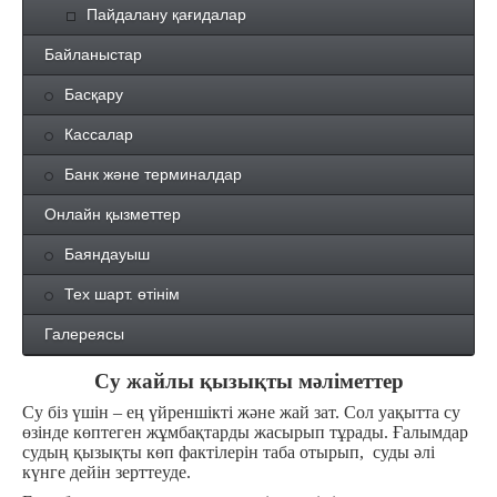
Пайдалану қағидалар
Байланыстар
Басқару
Кассалар
Банк және терминалдар
Онлайн қызметтер
Баяндауыш
Тех шарт. өтінім
Галереясы
Су жайлы қызықты мәліметтер
Су біз үшін – ең үйреншікті және жай зат. Сол уақытта су
өзінде көптеген жұмбақтарды жасырып тұрады. Ғалымдар
судың қызықты көп фактілерін таба отырып, суды әлі
күнге дейін зерттеуде.