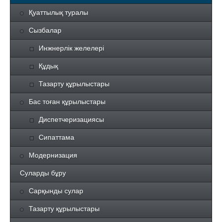
Қуаттылық туралы
Сызбалар
Инжнерлік желелері
Құдық
Тазарту құрылыстары
Бас тоған құрылыстары
Диспетчеризациясы
Сипаттама
Модернизация
Суларды бұру
Сарқынды сулар
Тазарту құрылыстары