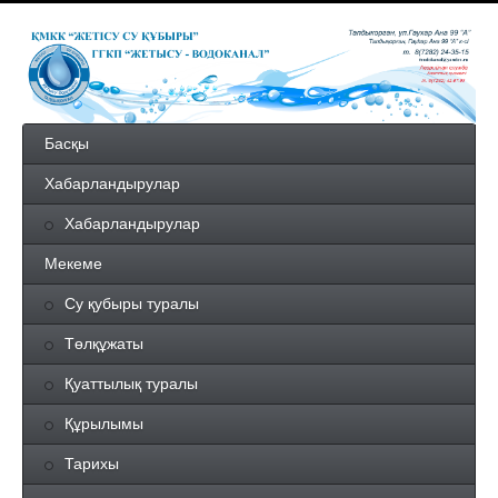
Басқы
Хабарландырулар
Хабарландырулар
Мекеме
Су қубыры туралы
Төлқұжаты
Қуаттылық туралы
Құрылымы
Тарихы