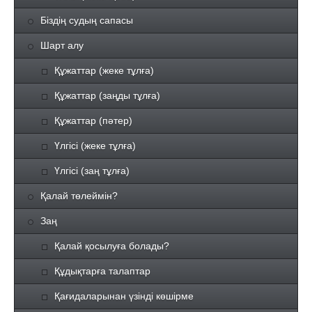
Біздің судың сапасы
Шарт алу
Құжаттар (жеке тұлға)
Құжаттар (заңды тұлға)
Құжаттар (пәтер)
Үлгісі (жеке тұлға)
Үлгісі (заң тұлға)
Қалай төлеймін?
Заң
Қалай қосылуға болады?
Құдықтарға талаптар
Қағидаларынан үзінді көшірме