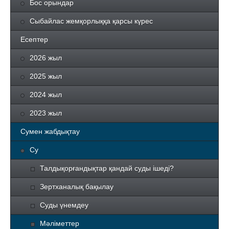
Бос орындар
Сыбайлас жемқорлыққа қарсы күрес
Есептер
2026 жыл
2025 жыл
2024 жыл
2023 жыл
Сумен жабдықтау
Су
Талдықорғандықтар қандай суды ішеді?
Зертханалық бақылау
Суды үнемдеу
Мәліметтер