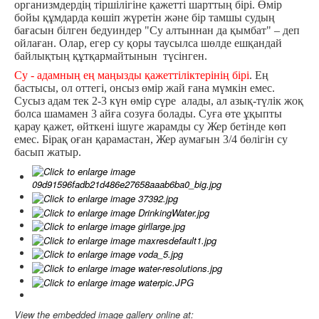
организмдердің тіршілігіне қажетті шарттың бірі. Өмір
бойы құмдарда көшіп жүретін және бір тамшы судың
бағасын білген бедуиндер "Су алтыннан да қымбат" – деп
ойлаған. Олар, егер су қоры таусылса шөлде ешқандай
байлықтың құтқармайтынын түсінген.
Су - адамның ең маңызды қажеттіліктерінің бірі
. Ең
бастысы, ол оттегі, онсыз өмір жай ғана мүмкін емес.
Сусыз адам тек 2-3 күн өмір сүре алады, ал азық-түлік жоқ
болса шамамен 3 айға созуға болады.
Суға өте ұқыпты
қарау қажет, өйткені ішуге жарамды су Жер бетінде көп
емес. Бірақ оған қарамастан, Жер аумағын 3/4 бөлігін су
басып жатыр.
View the embedded image gallery online at: