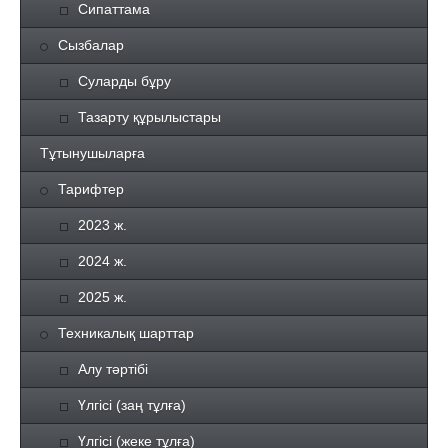
Сипаттама
Сызбалар
Суларды бұру
Тазарту құрылыстары
Тұтынушыларға
Тарифтер
2023 ж.
2024 ж.
2025 ж.
Техникалық шарттар
Алу тәртібі
Үлгісі (заң тұлға)
Үлгісі (жеке тұлға)