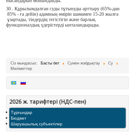
нысандарын мойындайды.
30 . Құрылымдалған суды тұтынуды арттыру (65%-дан
85% - ға дейін) адамның өмірін шамамен 15-20 жылға
ұзартады, тіндердің тегістігін және барлық
функционалдық үдерістерді ынталандырады.
Сіз мындасыз:
Басты бет
Сумен жабдықтау
Су
Мәліметтер
2026 ж. тарифтерi (НДС-пен)
Тұрғындар
Бюджет
Шаруашылық субъектілер