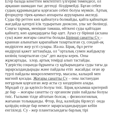
Егер балада кенеттен мектептегі үлгерімі төмендесе, ол
әрқашан шамадан тыс дегенді білдірмейді. Бұған себеп
судың құрамындағы қорғасын себеп болуы мүмкін. Артық
фторидтер тірек-қимыл аппараты ауруларына әкеледі.
Суды бір реттен көп қайнатуға болмайды, қайта қайнатқан
жағдайда қатерлі ісік тудыратын диоксин, улы зат бөлінеді.
Соңғы тармақ, меніңше тамаша, өйткені суды қайтадан
қайнату, көп адамдардағы бар әдет.
Ауыз су бірінші (асхана
суы) және жоғары санатты болады.
Бірінші санатты Су
–
краннан алынатын қарапайым тазартылған су, сондай-ақ
өндірілген жер үсті сулары. Иә-иә. Бірақ, бұл ретте
өндіруші қажет заттаңбада, ол "орталық сумен жабдықтау
көзінің тазартылған суы" деп жазуы керек. Оны
жұмсартады, хлор, артық темірді алып тастайды.
Үдерістің соңында бұрынғы су құбырындағы суды тағы да
зарарсыздандырады және пайдалы етіп жасайды: оған әр
түрлі пайдалы микроэлементтер, мысалы, кальций мен
магний қосады.
Жоғары санатты Су
– оны ластанудан
неғұрлым қорғалған жер асты су көздерінен алады.
Мұндай су да қауіпсіз болуы тиіс. Бірақ қосымша критерий
де бар – жоғары санатты су организм үшін пайдалы болуы
тиіс. Ғылыми тілде айтатын болсақ – физиологиялық
жағынан толыққанды. Фтор, йод, калийдің бірлесуі онда
қазірдің өзінде бар немесе зарарсыздандырудан кейін
енгізіледі.
Су - жер планетасындағы барлық тірі