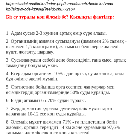
https://vodokanaltld.kz/index.php/kz/vodosnabzhenie-kz/voda-
kz/faktyovode-kz#sigFreeId5cb8772164
Біз су туралы көп білеміз бе? Қызықты фактілер:
1. Адам сусыз 2-3 күннен артық өмір сүре алады.
2. Организмнің аздаған сусыздануы (шамамен 2% салмақ -
шамамен 1,5 килограмм), жағымсыз белгілерге әкеледі:
күшті жоғалту, шаршау.
3. Сусызданудың себебі дене белсенділігі ғана емес, артық
тамақтану болуы мүмкін.
4. Егер адам организмі 10% - дан артық су жоғалтса, онда
бұл өлімге әкелуі мүмкін.
5. Статистика бойынша орта есеппен жануарлар мен
өсімдіктердің организмдерінде 50% суды құрайды.
6. Біздің ағзамыз 65-70% судан тұрады.
7. Жердің мантия құрамы дүниежүзілік мұхиттарға
қарағанда 10-12 есе көп суды құрайды.
8. Әлемдік мұхит шамамен 71% - ға планетаның бетін
жабады, орташа тереңдігі - 4 км және құрамында 97,6%
танымал әлемдік еркін су қоры кездеседі.