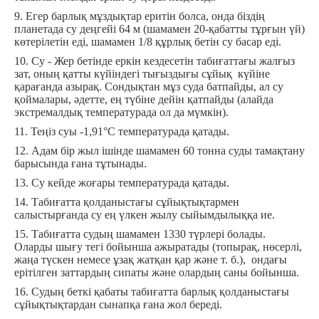
9. Егер барлық мұздықтар еритін болса, онда біздің
планетада су деңгейі 64 м (шамамен 20-қабатты тұрғын үй)
көтерілетін еді, шамамен 1/8 құрлық бетін су басар еді.
10. Су - Жер бетінде еркін кездесетін табиғаттағы жалғыз
зат, оның қатты күйіндегі тығыздығы сұйық күйіне
қарағанда азырақ. Сондықтан мұз суда батпайды, ал су
қоймалары, әдетте, ең түбіне дейін қатпайды (алайда
экстремалдық температурада ол да мүмкін).
11. Теңіз суы -1,91°C температурада қатады.
12. Адам бір жыл ішінде шамамен 60 тонна суды тамақтану
барысында ғана тұтынады.
13. Су кейде жоғары температурада қатады.
14. Табиғатта қолданыстағы сұйықтықтармен
салыстырғанда су ең үлкен жылу сыйымдылыққа ие.
15. Табиғатта судың шамамен 1330 түрлері болады.
Оларды шығу тегі бойынша ажыратады (топырақ, нөсерлі,
жаңа түскен немесе ұзақ жатқан қар және т. б.), ондағы
ерітілген заттардың сипаты және олардың саны бойынша.
16. Судың беткі қабаты табиғатта барлық қолданыстағы
сұйықтықтардан сынапқа ғана жол береді.