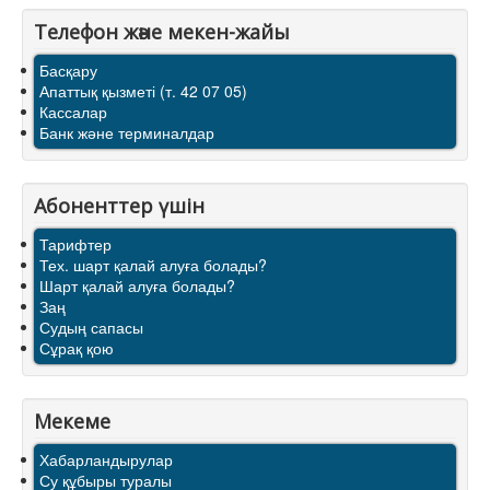
Телефон және мекен-жайы
Басқару
Апаттық қызметі (т. 42 07 05)
Кассалар
Банк және терминалдар
Абоненттер үшін
Тарифтер
Тех. шарт қалай алуға болады?
Шарт қалай алуға болады?
Заң
Судың сапасы
Сұрақ қою
Мекеме
Хабарландырулар
Су құбыры туралы