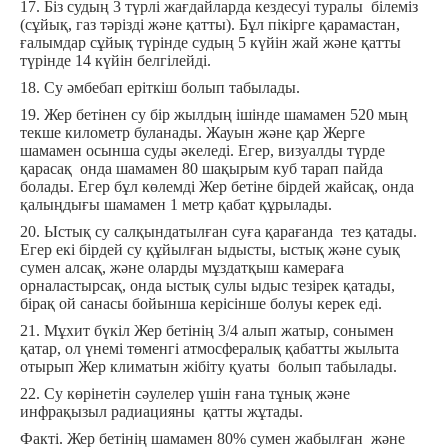
17. Біз судың 3 түрлі жағдайларда кездесуі туралы білеміз
(сұйық, газ тәрізді және қатты). Бұл пікірге қарамастан,
ғалымдар сұйық түрінде судың 5 күйін жай және қатты
түрінде 14 күйін белгілейді.
18. Су әмбебап еріткіш болып табылады.
19. Жер бетінен су бір жылдың ішінде шамамен 520 мың
текше километр буланады. Жауын және қар Жерге
шамамен осынша суды әкеледі. Егер, визуалды түрде
қарасақ онда шамамен 80 шақырым куб тарап пайда
болады. Егер бұл көлемді Жер бетіне бірдей жайсақ, онда
қалыңдығы шамамен 1 метр қабат құрылады.
20. Ыстық су салқындатылған суға қарағанда тез қатады.
Егер екі бірдей су құйылған ыдысты, ыстық және суық
сумен алсақ, және оларды мұздатқыш камераға
орналастырсақ, онда ыстық сулы ыдыс тезірек қатады,
бірақ ой санасы бойынша керісінше болуы керек еді.
21. Мұхит бүкіл Жер бетінің 3/4 алып жатыр, сонымен
қатар, ол үнемі төменгі атмосфералық қабатты жылыта
отырып Жер климатын жібіту қуаты болып табылады.
22. Су көрінетін сәулелер үшін ғана тұнық және
инфрақызыл радиацияны қатты жұтады.
Факті. Жер бетінің шамамен 80% сумен жабылған және