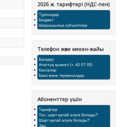
2026 ж. тарифтерi (НДС-пен)
Тұрғындар
Бюджет
Шаруашылық субъектілер
Телефон және мекен-жайы
Басқару
Апаттық қызметі (т. 42 07 05)
Кассалар
Банк және терминалдар
Абоненттер үшін
Тарифтер
Тех. шарт қалай алуға болады?
Шарт қалай алуға болады?
Заң