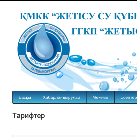
Басқы
Хабарландырулар
Мекеме
Есептер
Тарифтер