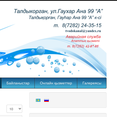
Байланыстар
Онлайн қызметтер
Галереясы
Жолдар саны: