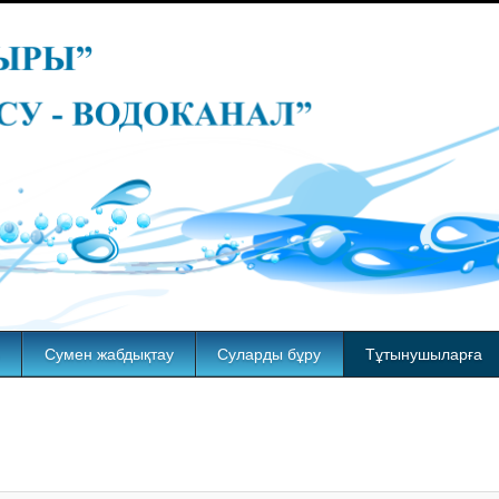
Сумен жабдықтау
Суларды бұру
Тұтынушыларға