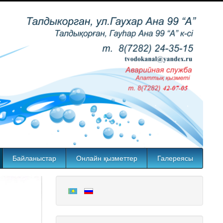
Байланыстар
Онлайн қызметтер
Галереясы