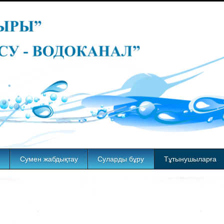
Сумен жабдықтау
Суларды бұру
Тұтынушыларға