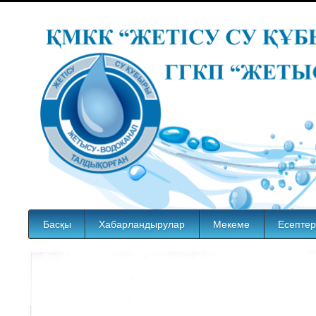
Басқы
Хабарландырулар
Мекеме
Есептер