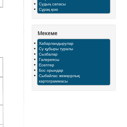
Судың сапасы
Сұрақ қою
Мекеме
Хабарландырулар
Су құбыры туралы
Сызбалар
Галереясы
Есептер
Бос орындар
Сыбайлас жемқорлық
картограммасы