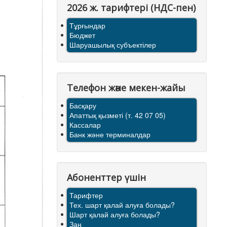
2026 ж. тарифтерi (НДС-пен)
Тұрғындар
Бюджет
Шаруашылық субъектілер
Телефон және мекен-жайы
Басқару
Апаттық қызметі (т. 42 07 05)
Кассалар
Банк және терминалдар
Абоненттер үшін
Тарифтер
Тех. шарт қалай алуға болады?
Шарт қалай алуға болады?
Заң