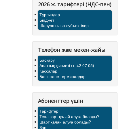
2026 ж. тарифтерi (НДС-пен)
Тұрғындар
Бюджет
Шаруашылық субъектілер
Телефон және мекен-жайы
Басқару
Апаттық қызметі (т. 42 07 05)
Кассалар
Банк және терминалдар
Абоненттер үшін
Тарифтер
Тех. шарт қалай алуға болады?
Шарт қалай алуға болады?
Заң