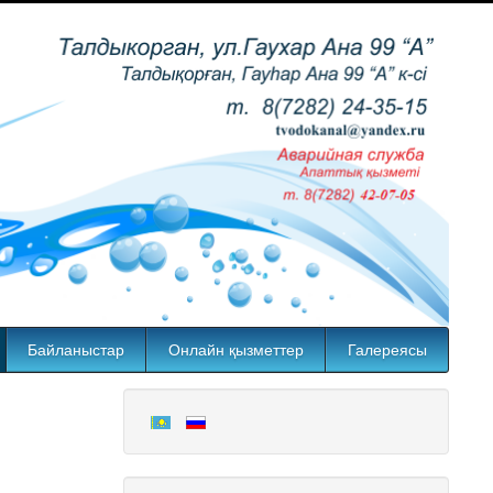
Байланыстар
Онлайн қызметтер
Галереясы