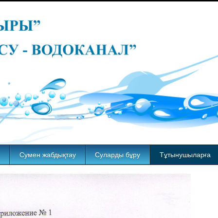
Сумен жабдықтау
Суларды бұру
Тұтынушыларға