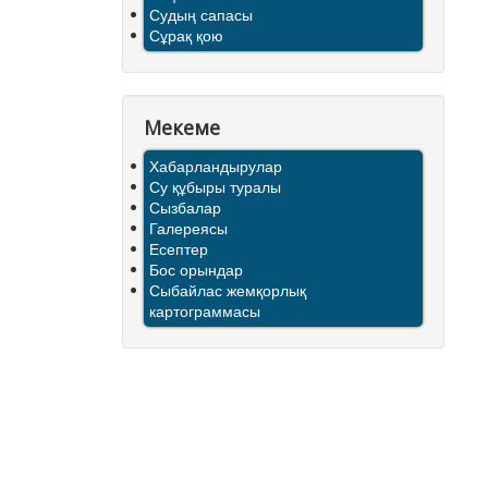
Судың сапасы
Сұрақ қою
Мекеме
Хабарландырулар
Су құбыры туралы
Сызбалар
Галереясы
Есептер
Бос орындар
Сыбайлас жемқорлық
картограммасы