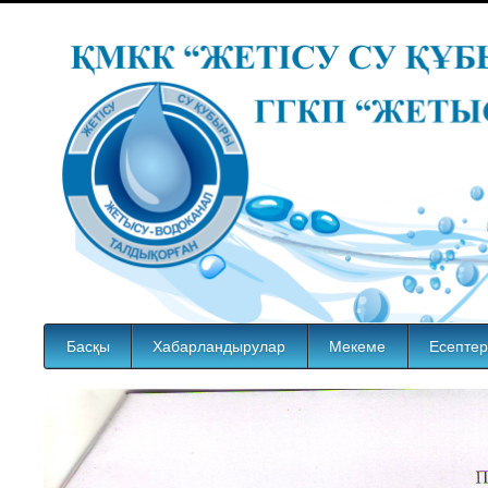
Басқы
Хабарландырулар
Мекеме
Есептер