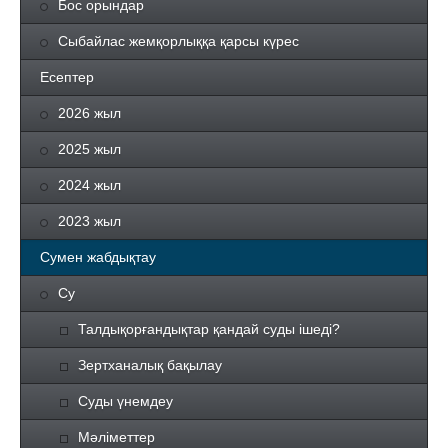
Бос орындар
Сыбайлас жемқорлыққа қарсы күрес
Есептер
2026 жыл
2025 жыл
2024 жыл
2023 жыл
Сумен жабдықтау
Су
Талдықорғандықтар қандай суды ішеді?
Зертханалық бақылау
Суды үнемдеу
Мәліметтер