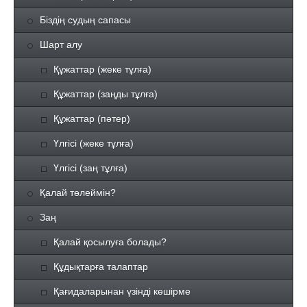
Біздің судың сапасы
Шарт алу
Құжаттар (жеке тұлға)
Құжаттар (заңды тұлға)
Құжаттар (пәтер)
Үлгісі (жеке тұлға)
Үлгісі (заң тұлға)
Қалай төлеймін?
Заң
Қалай қосылуға болады?
Құдықтарға талаптар
Қағидаларынан үзінді көшірме