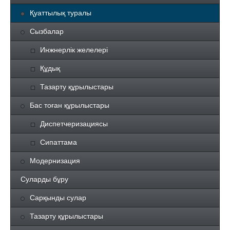
Қуаттылық туралы
Сызбалар
Инжнерлік желелері
Құдық
Тазарту құрылыстары
Бас тоған құрылыстары
Диспетчеризациясы
Сипаттама
Модернизация
Суларды бұру
Сарқынды сулар
Тазарту құрылыстары