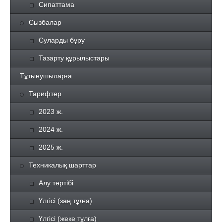
Сипаттама
Сызбалар
Суларды бұру
Тазарту құрылыстары
Тұтынушыларға
Тарифтер
2023 ж.
2024 ж.
2025 ж.
Техникалық шарттар
Алу тәртібі
Үлгісі (заң тұлға)
Үлгісі (жеке тұлға)