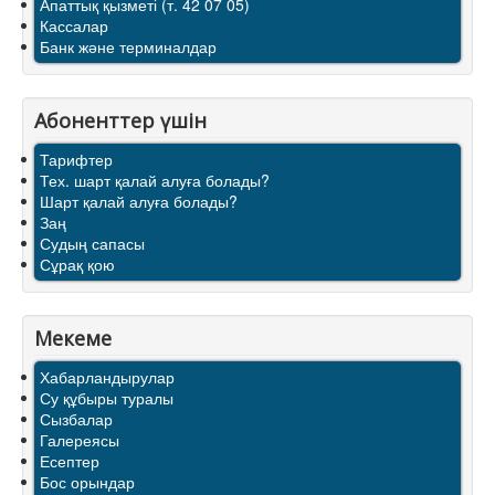
Апаттық қызметі (т. 42 07 05)
Кассалар
Банк және терминалдар
Абоненттер үшін
Тарифтер
Тех. шарт қалай алуға болады?
Шарт қалай алуға болады?
Заң
Судың сапасы
Сұрақ қою
Мекеме
Хабарландырулар
Су құбыры туралы
Сызбалар
Галереясы
Есептер
Бос орындар