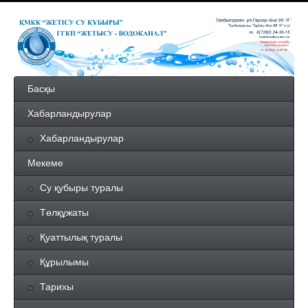
Басқы
Хабарландырулар
Хабарландырулар
Мекеме
Су қубыры туралы
Төлқұжаты
Қуаттылық туралы
Құрылымы
Тарихы