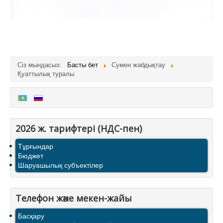
Сіз мындасыз:
Басты бет
Сумен жабдықтау
Қуаттылық туралы
2026 ж. тарифтерi (НДС-пен)
Тұрғындар
Бюджет
Шаруашылық субъектілер
Телефон және мекен-жайы
Басқару