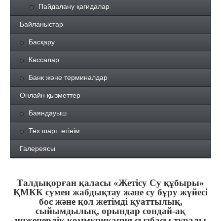
Пайдалану қағидалар
Байланыстар
Басқару
Кассалар
Банк және терминалдар
Онлайн қызметтер
Баяндауыш
Тех шарт. өтінім
Галереясы
Талдықорған қаласы «Жетісу Су құбыры»
ҚМКК сумен жабдықтау және су бұру жүйесі
бос және қол жетімді қуаттылық,
сыйымдылық, орындар сондай-ақ
инженерлік коммуникация сызбасы туралы