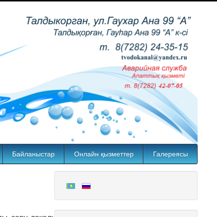
Байланыстар
Онлайн қызметтер
Галереясы