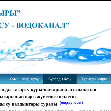
Сумен жабдықтау
Суларды бұру
Тұтынушыларға
кальды тазарту құрылыстарына ағызылатын
ығарылып кәріз жүйесіне төгілетін
(сақтау .doc )
ы су қалдықтары туралы.