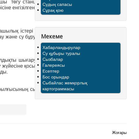
ушы төгу станциясындағы
Судың сапасы
іне енгізілгеннен бастап,
Сұрақ қою
ылық істері Агенттігінің
Мекеме
у және су бұру қызметінің
Хабарландырулар
Су құбыры туралы
Сызбалар
алдықты шығару және елді
Галереясы
ру жүйесіне қосылмағандар,
Есептер
ады.
Бос орындар
Сыбайлас жемқорлық
 құрылғысының сыйымдылық
картограммасы
Жоғары