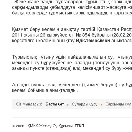
Жеке және заңды тұлғалардан тұрмыстық сарқынд
сарқындыларды қабылдауға келісім-шарт жасасуға және
басқа жерлерде тұрмыстық сарқындылардың кәріз жел
Қызмет беру көлемін анықтау тәртібі Қазақстан Рес
2011 жылғы 26 қыркүйектегі № 354 бұйрығы (28.02.2
көрсетілген көлемін анықтау
Әдістемесімен
анықталғ
Тұрмыстық тұтыну үшін пайдаланылатын су, тұтынуш
мекендегі су бұру жүйесіне олардың төгілуі үшін арн
ағынды пункте (станцияда) елді мекендегі су бұру ж
Ағынды пункта елді мекендегі (қызмет беруші) су 
көлемі бойынша анықталады.
Сіз мындасыз:
Басты бет
Суларды бұру
Сарқынды сул
© 2026 . ҚМКК Жетісу Су Құбыры. ГГКП