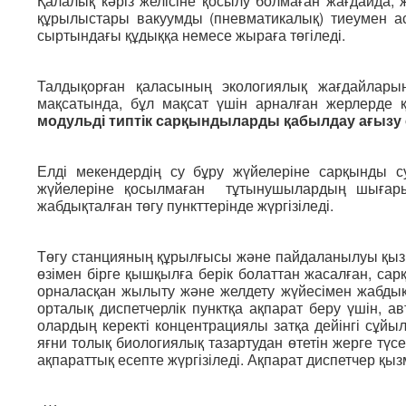
Қалалық кәріз желісіне қосылу болмаған жағдайда,
құрылыстары вакуумды (пневматикалық) тиеумен асс
сыртындағы құдыққа немесе жыраға төгіледі.
Талдықорған қаласының экологиялық жағдайлар
мақсатында, бұл мақсат үшін арналған жерлерде қ
модульді типтік сарқындыларды қабылдау ағызу
Елді мекендердің су бұру жүйелеріне сарқынды 
жүйелеріне қосылмаған тұтынушылардың шығарыл
жабдықталған төгу пункттерінде жүргізіледі.
Төгу станцияның құрылғысы және пайдаланылуы қызмет
өзімен бірге қышқылға берік болаттан жасалған, са
орналасқан жылыту және желдету жүйесімен жабдықт
орталық диспетчерлік пунктқа ақпарат беру үшін, 
олардың керекті концентрациялы затқа дейінгі сұйыл
яғни толық биологиялық тазартудан өтетін жерге тү
ақпараттық есепте жүргізіледі. Ақпарат диспетчер қы