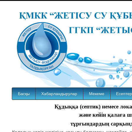
Басқы
Хабарландырулар
Мекеме
Есептер
Құдыққа (септик) немесе ло
және кейін қалаға ш
тұрғындардың сарқынд