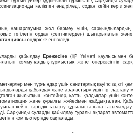
 жеке тұрғын үйлер құдығынан тұрмыстық сарқынды сулар
енизационды көлікпен өндіріледі, содан кейін кәріз жел
ының нашарлауына жол бермеу үшін, сарқындылардың
оқыс төгілетін ордан (септиктерден) шығарылатын және
 станциясы
өндіріске енгізіледі.
суларды қабылдау
Ережесіне
(ҚР Үкіметі қаулысымен бе
атын коммуналдық-тұрмыстық және өнеркәсіптік сар
керлер мен тұрғындар үшін санитарлық қауіпсіздікті қамт
рқындыларды қабылдау және араластыру үшін ірі ластану 
алған жылытқыш контейнер, қатты қалдықтар үшін контей
автоматизация және құрылғы жүйесімен жабдықталған. Қа
уынан кейін, кәріздік тазарту құрылыстарына тасымалдау ү
седі. Сарқынды суларды қабылдау туралы ақпарат автомат
зметінің компьютерінде сақталады.