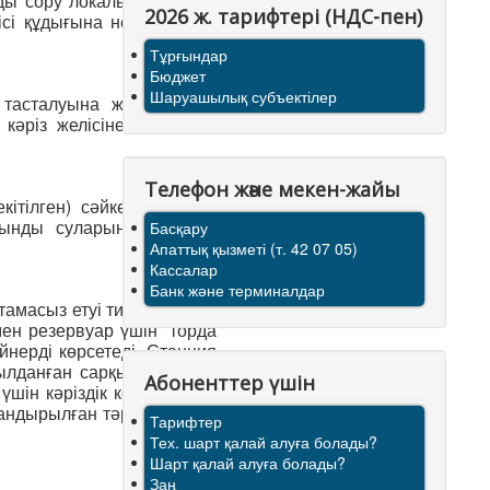
ды сору локальды тазарту
2026 ж. тарифтерi (НДС-пен)
ісі құдығына немесе қала
Тұрғындар
Бюджет
Шаруашылық субъектілер
 тасталуына жол бермеу
 кәріз желісіне ағызылуы
Телефон және мекен-жайы
кітілген) сәйкес, су бұру
қынды суларын қабылдау
Басқару
Апаттық қызметі (т. 42 07 05)
Кассалар
Банк және терминалдар
амасыз етуі тиіс. Станция
мен резервуар үшін торда
нерді көрсетеді. Станция
былданған сарқынды сулар
Абоненттер үшін
шін кәріздік коллекторға,
тандырылған тәртіпте және
Тарифтер
Тех. шарт қалай алуға болады?
Шарт қалай алуға болады?
Заң