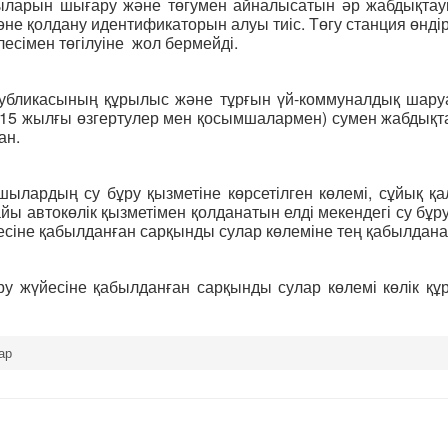
ыларын шығару және төгумен айналысатын әр жабдықта
 қолдану идентификаторын алуы тиіс. Төгу станция өндіріс
есімен төгілуіне жол бермейді.
публикасының құрылыс және тұрғын үй-коммуналдық шаруаш
015 жылғы өзгертулер мен қосымшалармен) сумен жабдықта
ан.
ылардың су бұру қызметіне көрсетілген көлемі, сұйық қ
айы автокөлік қызметімен қолданатын елді мекендегі су бұ
үйесіне қабылданған сарқынды сулар көлеміне тең қабылдан
бұру жүйесіне қабылданған сарқынды сулар көлемі көлік
ар