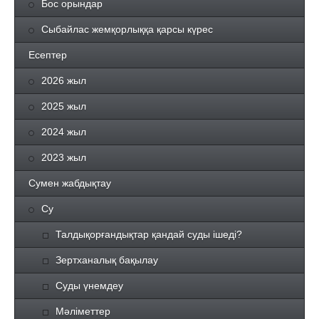
Бос орындар
Сыбайлас жемқорлыққа қарсы күрес
Есептер
2026 жыл
2025 жыл
2024 жыл
2023 жыл
Сумен жабдықтау
Су
Талдықорғандықтар қандай суды ішеді?
Зертханалық бақылау
Суды үнемдеу
Мәліметтер