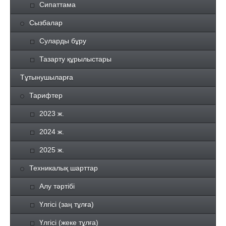
Сипаттама
Сызбалар
Суларды бұру
Тазарту құрылыстары
Тұтынушыларға
Тарифтер
2023 ж.
2024 ж.
2025 ж.
Техникалық шарттар
Алу тәртібі
Үлгісі (заң тұлға)
Үлгісі (жеке тұлға)