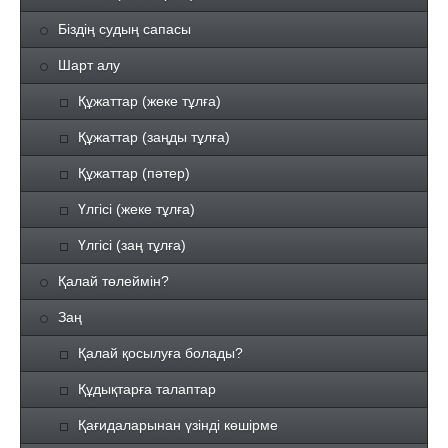
Біздің судың сапасы
Шарт алу
Құжаттар (жеке тұлға)
Құжаттар (заңды тұлға)
Құжаттар (пәтер)
Үлгісі (жеке тұлға)
Үлгісі (заң тұлға)
Қалай төлеймін?
Заң
Қалай қосылуға болады?
Құдықтарға талаптар
Қағидаларынан үзінді көшірме