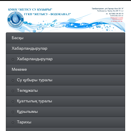
Басқы
Хабарландырулар
Хабарландырулар
Мекеме
Су қубыры туралы
Төлқұжаты
Қуаттылық туралы
Құрылымы
Тарихы