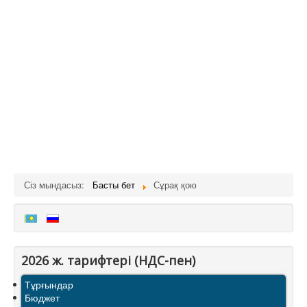
Сіз мындасыз:
Басты бет
Сұрақ қою
2026 ж. тарифтерi (НДС-пен)
Тұрғындар
Бюджет