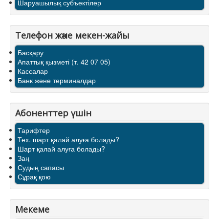
Шаруашылық субъектілер
Телефон және мекен-жайы
Басқару
Апаттық қызметі (т. 42 07 05)
Кассалар
Банк және терминалдар
Абоненттер үшін
Тарифтер
Тех. шарт қалай алуға болады?
Шарт қалай алуға болады?
Заң
Судың сапасы
Сұрақ қою
Мекеме