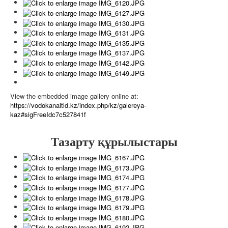
View the embedded image gallery online at:
https://vodokanaltld.kz/index.php/kz/galereya-
kaz#sigFreeIdc7c527841f
Тазарту құрылыстары