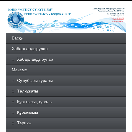
Басқы
Хабарландырулар
Хабарландырулар
Мекеме
Су қубыры туралы
Төлқұжаты
Қуаттылық туралы
Құрылымы
Тарихы