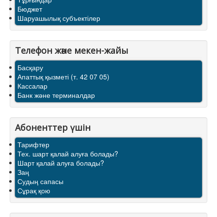
Бюджет
Шаруашылық субъектілер
Телефон және мекен-жайы
Басқару
Апаттық қызметі (т. 42 07 05)
Кассалар
Банк және терминалдар
Абоненттер үшін
Тарифтер
Тех. шарт қалай алуға болады?
Шарт қалай алуға болады?
Заң
Судың сапасы
Сұрақ қою