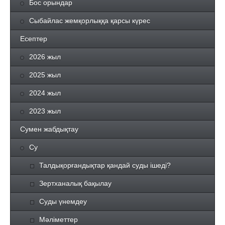
Бос орындар
Сыбайлас жемқорлыққа қарсы күрес
Есептер
2026 жыл
2025 жыл
2024 жыл
2023 жыл
Сумен жабдықтау
Су
Талдықорғандықтар қандай суды ішеді?
Зертханалық бақылау
Суды үнемдеу
Мәліметтер