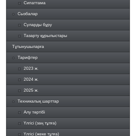
Сипаттама
Сызбалар
Суларды бұру
Тазарту құрылыстары
Тұтынушыларға
Тарифтер
2023 ж.
2024 ж.
2025 ж.
Техникалық шарттар
Алу тәртібі
Үлгісі (заң тұлға)
Үлгісі (жеке тұлға)