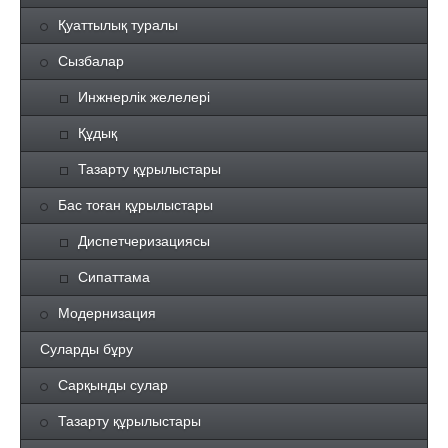
Қуаттылық туралы
Сызбалар
Инжнерлік желелері
Құдық
Тазарту құрылыстары
Бас тоған құрылыстары
Диспетчеризациясы
Сипаттама
Модернизация
Суларды бұру
Сарқынды сулар
Тазарту құрылыстары