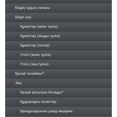
Біздің судың сапасы
Шарт алу
Құжаттар (жеке тұлға)
Құжаттар (заңды тұлға)
Құжаттар (пәтер)
Үлгісі (жеке тұлға)
Үлгісі (заң тұлға)
Қалай төлеймін?
Заң
Қалай қосылуға болады?
Құдықтарға талаптар
Қағидаларынан үзінді көшірме